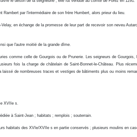
suivre le destin de la seigneurie ; elle fut vendue au comte de Forez en 1291.
t Rambert par l'intermédiaire de son frère Humbert, alors prieur du lieu.
Velay, en échange de la promesse de leur part de recevoir son neveu Autard da
nsi que l'autre moitié de la grande dîme.
gneuries comme celle de Gourgois ou de Prunerie. Les seigneurs de Gourgois, 
usieurs fois la charge de châtelain de Saint-Bonnet-le-Château. Plus récem
é a laissé de nombreuses traces et vestiges de bâtiments plus ou moins rem
e XVIIe s.
édiée à Saint-Jean ; habitats ; remplois ; souterrain.
sieurs habitats des XVIe/XVIIe s en partie conservés ; plusieurs moulins en ca