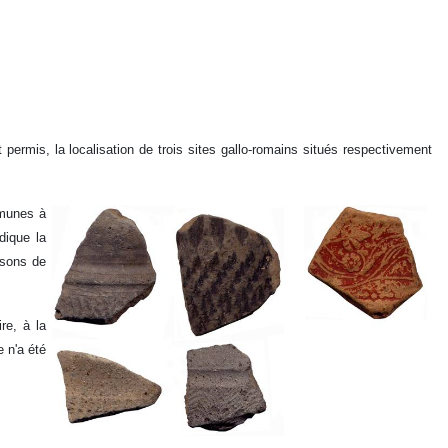
permis, la localisation de trois sites gallo-romains situés respectivement
mmunes à
dique la
ssons de
re, à la
 n'a été