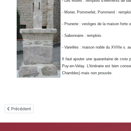
- Les Mures : remplois d’éléments de bâti
- Morier, Pommerlet, Pommerol : remploi
- Prunerie : vestiges de la maison forte 
- Sabonnaire : remplois.
- Vareilles : maison noble du XVIIIe s. a
Il faut ajouter une quarantaine de croix
Puy-en-Velay. L'itinéraire est bien cons
Chambles) mais non prouvée.
Article précédent : Chazelles-sur-Lavieu
Précédent