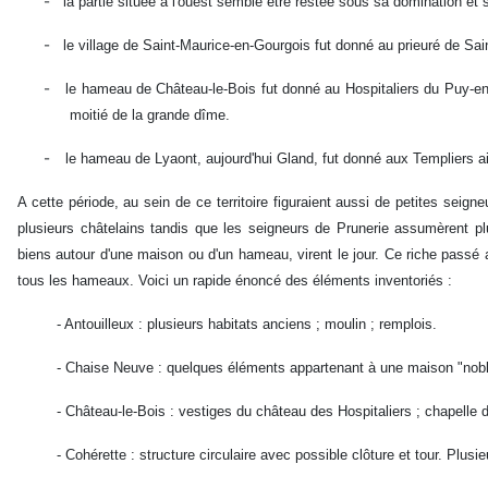
-
la partie située à l'ouest semble être restée sous sa domination et 
-
le village de Saint-Maurice-en-Gourgois fut donné au prieuré de Sain
-
le hameau de Château-le-Bois fut donné au Hospitaliers du Puy-en-
moitié de la grande dîme.
-
le hameau de Lyaont, aujourd'hui Gland, fut donné aux Templiers ai
A cette période, au sein de ce territoire figuraient aussi de petites sei
plusieurs châtelains tandis que les seigneurs de Prunerie assumèrent pl
biens autour d'une maison ou d'un hameau, virent le jour. Ce riche pass
tous les hameaux. Voici un rapide énoncé des éléments inventoriés :
- Antouilleux : plusieurs habitats anciens ; moulin ; remplois.
- Chaise Neuve : quelques éléments appartenant à une maison "nobl
- Château-le-Bois : vestiges du château des Hospitaliers ; chapelle d
- Cohérette : structure circulaire avec possible clôture et tour. Plu