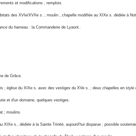
ements et modifications ; remplois.
habitats des XVIe/XVIIe s. ; moulin ; chapelle modifiée au XIXe s. dédiée à N
istance du hameau : la Commanderie de Lyaont..
âme de Grâce.
és ; église du XIXe s. avec des vestiges du XVe s. ; deux chapelles en style 
urie et d'un domaine, quelques vestiges.
at ; moulins.
au XIXe s., dédiée à la Sainte Trinité, aujourd’hui disparue ; possible souterrai