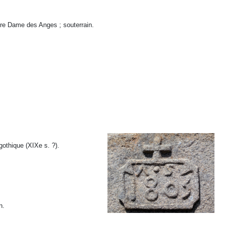
otre Dame des Anges ; souterrain.
gothique (XIXe s. ?).
n.