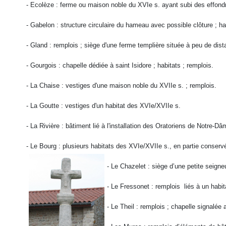
- Ecolèze : ferme ou maison noble du XVIe s. ayant subi des effondr
- Gabelon : structure circulaire du hameau avec possible clôture ; 
- Gland : remplois ; siège d'une ferme templière située à peu de d
- Gourgois : chapelle dédiée à saint Isidore ; habitats ; remplois.
- La Chaise : vestiges d'une maison noble du XVIIe s. ; remplois.
- La Goutte : vestiges d'un habitat des XVIe/XVIIe s.
- La Rivière : bâtiment lié à l'installation des Oratoriens de Notre-D
- Le Bourg : plusieurs habitats des XVIe/XVIIe s., en partie conserv
- Le Chazelet : siège d’une petite seigne
- Le Fressonet : remplois liés à un habit
- Le Theil : remplois ; chapelle signalée 