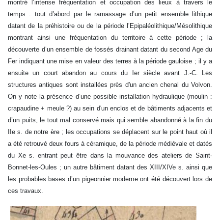
montré l’intense fréquentation et occupation des lieux à travers le
temps : tout d’abord par l
e ramassage d’un petit ensemble lithique
datant de la préhistoire ou de la période l’Epipaléolithique/Mésolithique
montrant ainsi une fréquentation du territoire à cette période ; la
découverte d’un ensemble de fossés drainant datant du second Age du
Fer indiquant une mise en valeur des terres à la période gauloise ; il y a
ensuite un court abandon au cours du Ier siècle avant J.-C. Les
structures antiques sont installées près d'un ancien chenal du Volvon.
On y note la présence d’une possible installation hydraulique (moulin :
crapaudine + meule ?) au sein d'un enclos et de bâtiments adjacents et
d’un puits, le tout mal conservé mais qui semble abandonné à la fin du
IIe s. de notre ère ; les occupations se déplacent sur le point haut où il
a été retrouvé deux fours à céramique, de la période médiévale et datés
du Xe s. entrant peut être dans la mouvance des ateliers de Saint-
Bonnet-les-Oules ; un autre bâtiment datant des XIII/XIVe s. ainsi que
les probables bases d’un pigeonnier moderne ont été découvert lors de
ces travaux.