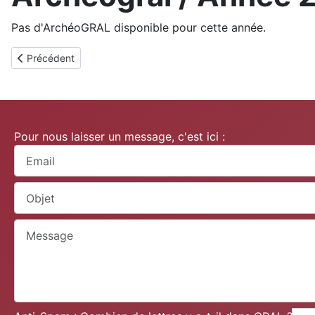
Pas d'ArchéoGRAL disponible pour cette année.
Article précédent : Archéogral / Année 2008
Précédent
Pour nous laisser un message, c'est ici :