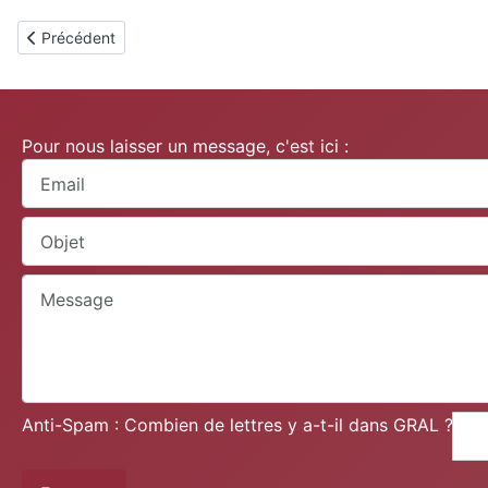
Article précédent : Aurec
Précédent
Pour nous laisser un message, c'est ici :
Anti-Spam : Combien de lettres y a-t-il dans GRAL ?