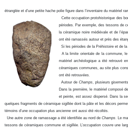
étranglée et d’une petite hache polie figure dans l’inventaire du matériel r
Cette occupation protohistorique des bo
périodes. Par exemple, des tessons de cé
la céramique noire médiévale et de l’é
ont été ramassés autour et près des étan
Si les périodes de la Préhistoire et de la
A la limite orientale de la commune, le 
matériel
archéologique a été retrouvé en
céramiques communes, au site plus conséq
ont été retrouvées.
Autour de
Champs
, plusieurs gisement
Dans la première, le matériel composé d
et peinte, est assez dispersé. Dans la s
quelques fragments de céramique sigillée dont la pâte et les décors perme
témoins d’une occupation plus ancienne ont aussi été récoltés.
Une autre zone de ramassage a été identifiée au nord de
Champs
. Le ma
tessons de céramiques commune et sigillée. L’occupation couvre une large p