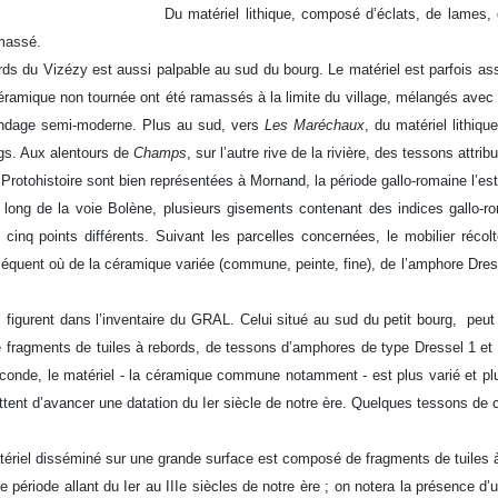
Du matériel lithique, composé d’éclats, de lames, 
amassé.
rds du Vizézy est aussi palpable au sud du bourg. Le matériel est parfois a
ramique non tournée ont été ramassés à la limite du village, mélangés avec 
pandage semi-moderne. Plus au sud, vers
Les Maréchaux
, du matériel lithiq
gs. Aux alentours de
Champs
, sur l’autre rive de la rivière, des tessons attri
 Protohistoire sont bien représentées à Mornand, la période gallo-romaine l’es
long de la voie Bolène, plusieurs gisements contenant des indices gallo-ro
 cinq points différents. Suivant les parcelles concernées, le mobilier ré
uent où de la céramique variée (commune, peinte, fine), de l’amphore Dressel
s figurent dans l’inventaire du GRAL. Celui situé au sud du petit bourg, peu
e fragments de tuiles à rebords, de tessons d’amphores de type Dressel 1 
econde, le matériel - la céramique commune notamment - est plus varié et pl
ttent d’avancer une datation du Ier siècle de notre ère. Quelques tessons de 
tériel disséminé sur une grande surface est composé de fragments de tuiles 
ériode allant du Ier au IIIe siècles de notre ère ; on notera la présence d’u