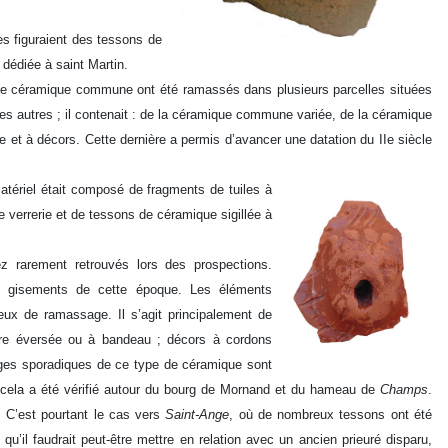
s figuraient des tessons de
 dédiée à saint Martin.
e céramique commune ont été ramassés dans plusieurs parcelles situées
les autres ; il contenait : de la céramique commune variée, de la céramique
sse et à décors. Cette dernière a permis d’avancer une datation du IIe siècle
atériel était composé de fragments de tuiles à
verrerie et de tessons de céramique sigillée à
rarement retrouvés lors des prospections.
s gisements de cette époque. Les éléments
ux de ramassage. Il s’agit principalement de
vre éversée ou à bandeau ; décors à cordons
sages sporadiques de ce type de céramique sont
 cela a été vérifié autour du bourg de Mornand et du hameau de
Champs
.
 C’est pourtant le cas vers
Saint-Ange
, où de nombreux tessons ont été
qu’il faudrait peut-être mettre en relation avec un ancien prieuré disparu,