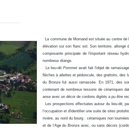
La commune de Mornand est située au centre de la
élévation sur son flanc est. Son territoire, allongé 
composante principale de l'important réseau hydr
nombreux étangs.
Le lieu-dit
Pommet
avait fait l'objet de ramassag
flèches à ailettes et pédoncule, des grattoirs, des
du Bronze fut aussi ramassée. En 1971, des son
contenant de nombreux tessons de céramiques datée
anse avec un décor de cordons digités a pu être rec
Les prospections effectuées autour du lieu-dit, pa
l’occupation et d'identifier une suite de sites protoh
rivière, au nord du bourg : céramiques non tournée
et de l’Age du Bronze avec, ou sans décors (cordon