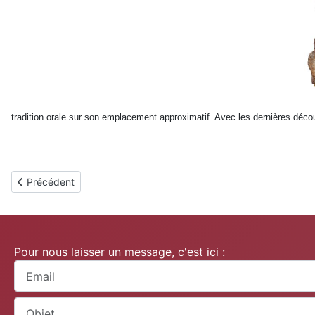
tradition orale sur son emplacement approximatif. Avec les dernières décou
Article précédent : Saint-Marcellin
Précédent
Pour nous laisser un message, c'est ici :