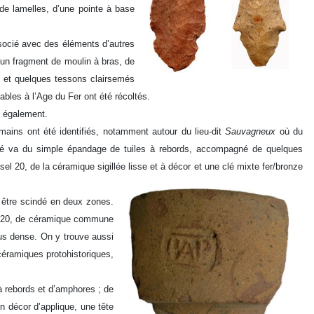
de lamelles, d’une pointe à base
ssocié avec des éléments d’autres
un fragment de moulin à bras, de
ue et quelques tessons clairsemés
buables à l’Age du Fer ont été récoltés.
t également.
mains ont été identifiés, notamment autour du lieu-dit
Sauvagneux
où du
colté va du simple épandage de tuiles à rebords, accompagné de quelques
 20, de la céramique sigillée lisse et à décor et une clé mixte fer/bronze
t être scindé en deux zones.
et 20, de céramique commune
us dense. On y trouve aussi
céramiques protohistoriques,
à rebords et d’amphores ; de
n décor d’applique, une tête