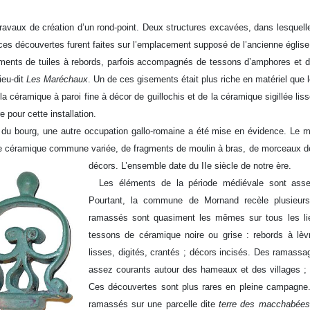
avaux de création d’un rond-point. Deux structures excavées, dans lesquelle
e ces découvertes furent faites sur l’emplacement supposé de l’ancienne église
ents de tuiles à rebords, parfois accompagnés de tessons d’amphores et d
ieu-dit
Les Maréchaux
. Un de ces gisements était plus riche en matériel que 
 la céramique à paroi fine à décor de guillochis et de la céramique sigillée li
e pour cette installation.
 du bourg, une autre occupation gallo-romaine a été mise en évidence. Le m
e céramique commune variée, de fragments de moulin à bras, de morceaux de 
décors. L’ensemble date du IIe siècle de notre ère.
Les éléments de la période médiévale sont assez 
Pourtant, la commune de Mornand recèle plusieur
ramassés sont quasiment les mêmes sur tous les lie
tessons de céramique noire ou grise : rebords à lè
lisses, digités, crantés ; décors incisés. Des ramas
assez courants autour des hameaux et des villages ;
Ces découvertes sont plus rares en pleine campagne.
ramassés sur une parcelle dite
terre des macchabées