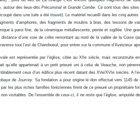
, autour des lieux-dits
Précuminal
et
Grande Combe
. Ce sont tous des sites
oupé dans une tuile a été trouvé). Le matériel recueilli dans les cinq autres
fragments d’amphores, des fragments de moulins à bras, des tessons de v
mique à paroi fine, de la céramique métallescente, peinte et sigillée. Une gra
 distance d’une voie de crête remontant au nord de la vallée de la Coise 
traverse tout l’est de Chamboeuf, pour entrer sur la commune d’Aveizieux après
ale est représentée par l’église, citée au XIIe siècle, mais reconstruite e
erait qu’elle appartenait à un petit prieuré uni à celui de Veauche, non pére
emblablement ceux d’un édifice plus récent datant des XVe/XVIe siècles. A l
 abbaye de
Jourcey
. Sa fondation a pour origine le don effectué vers 1145 de 
par les plus riches familles foréziennes firent de ce prieuré un propriétaire f
c non visitables. De l’ensemble de ceux-ci, il ne reste que l’église, amputée 