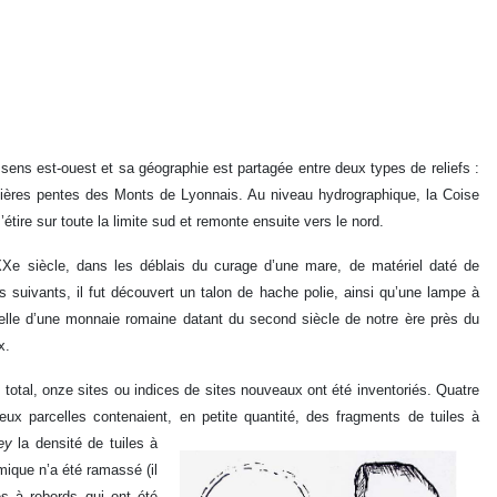
ens est-ouest et sa géographie est partagée entre deux types de reliefs :
emières pentes des Monts de Lyonnais. Au niveau hydrographique, la Coise
’étire sur toute la limite sud et remonte ensuite vers le nord.
Xe siècle, dans les déblais du curage d’une mare, de matériel daté de
 suivants, il fut découvert un talon de hache polie, ainsi qu’une lampe à
elle d’une monnaie romaine datant du second siècle de notre ère près du
x.
otal, onze sites ou indices de sites nouveaux ont été inventoriés. Quatre
ux parcelles contenaient, en petite
quantité, des fragments de tuiles à
ey
la densité de tuiles à
ique n’a été ramassé (il
s à rebords qui ont été