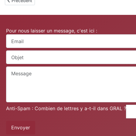
Article précédent : Margerie-Chantagret
Précédent
Pour nous laisser un message, c'est ici :
Anti-Spam : Combien de lettres y a-t-il dans GRAL ?