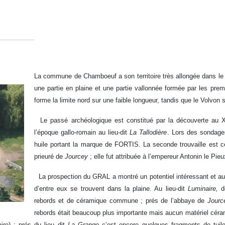
La commune de Chamboeuf a son territoire très allongée dans le s
une partie en plaine et une partie vallonnée formée par les pr
forme la limite nord sur une faible longueur, tandis que le Volvon s
Le passé archéologique est constitué par la découverte au X
l’époque gallo-romain au lieu-dit
La Tallodière
. Lors des sondages
huile portant la marque de FORTIS. La seconde trouvaille est c
prieuré de
Jourcey
; elle fut attribuée à l’empereur Antonin le Pieu
La prospection du GRAL a montré un potentiel intéressant et au t
d’entre eux se trouvent dans la plaine. Au lieu-dit
Luminaire,
de
rebords et de céramique commune ; prés de l’abbaye de
Jourc
rebords était beaucoup plus importante mais aucun matériel céram
ire) ; prés du lieu dit
La Grange
c’est encore quelques fragments de tuile