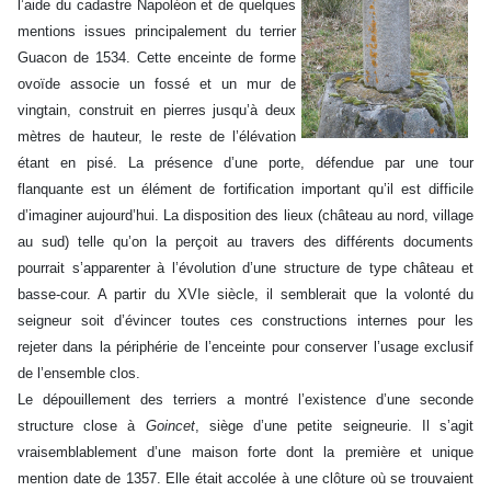
l’aide du cadastre Napoléon et de quelques
mentions issues principalement du terrier
Guacon de 1534.
Cette enceinte de forme
ovoïde associe un fossé et un mur de
vingtain, construit en pierres jusqu’à deux
mètres de hauteur, le reste de l’élévation
étant en pisé. La présence d’une porte, défendue par une tour
flanquante est un élément de fortification important qu’il est difficile
d’imaginer aujourd’hui. La disposition des lieux (château au nord, village
au sud) telle qu’on la perçoit au travers des différents documents
pourrait s’apparenter à l’évolution d’une structure de type château et
basse-cour. A partir du XVIe siècle, il semblerait que la volonté du
seigneur soit d’évincer toutes ces constructions internes pour les
rejeter dans la périphérie de l’enceinte pour conserver l’usage exclusif
de l’ensemble clos.
Le dépouillement des terriers a montré l’existence d’une seconde
structure close à
Goincet
, siège d’une petite seigneurie. Il s’agit
vraisemblablement d’une maison forte dont la première et unique
mention date de 1357. Elle était accolée à une clôture où se trouvaient