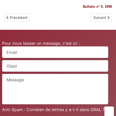
Bulletin n° 9, 1998
Article précédent : Montverdun
Article suiva
Précédent
Suivant
Pour nous laisser un message, c'est ici :
Anti-Spam : Combien de lettres y a-t-il dans GRAL ?