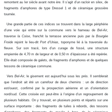
remontent au Ier siècle avant notre ère. Il s’agit d’un racloir en silex, de
fragments d’amphores de type Dressel 1 et de céramique grossière
tournée.
Une grande partie de ces indices se trouvent dans la large périphérie
d’une voie qui entre sur la commune vers le hameau de
Bel-Air
,
traverse
la Coise
, franchit la terrasse ancienne puis par
la Bourgée
Froide
rejoint le lieu-dit
Port d’Unias
, toponyme lié à la traversée du
fleuve. Sur son tracé, lors d’un curage de fossé, une structure
empierrée de 4,70 m de largeur et de 0,50 m d’épaisseur a été repérée.
Elle était composée de galets, de fragments d’amphores et de quelques
tessons de céramique commune.
Vers
Bel-Air
, le gisement est aujourd’hui sous les prés. Il semblerait
que l’endroit ait été un carrefour de deux chemins : un de direction
est/ouest, confirmé par la prospection aérienne et un d’orientation
nord/sud. Cette croisée est peut-être à l’origine d’un regroupement de
plusieurs habitats. On y trouvait, en plusieurs points et répartis sur une
surface importante : des fragments de tuiles à rebords, des tessons