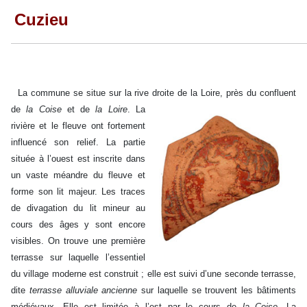
Cuzieu
La commune se situe sur la rive droite de la Loire, près du confluent
de
la Coise
et de
la Loire
.
La
rivière et le fleuve ont fortement
influencé son relief. La partie
située à l’ouest est inscrite dans
un vaste méandre du fleuve et
forme son lit majeur. Les traces
de divagation du lit mineur au
cours des âges y sont encore
visibles. On trouve une première
terrasse sur laquelle l’essentiel
du village moderne est construit ; elle est suivi d’une seconde terrasse,
dite
terrasse alluviale ancienne
sur laquelle se trouvent les bâtiments
médiévaux. Elle est limitée à l’est par le cours de
la Coise
. La