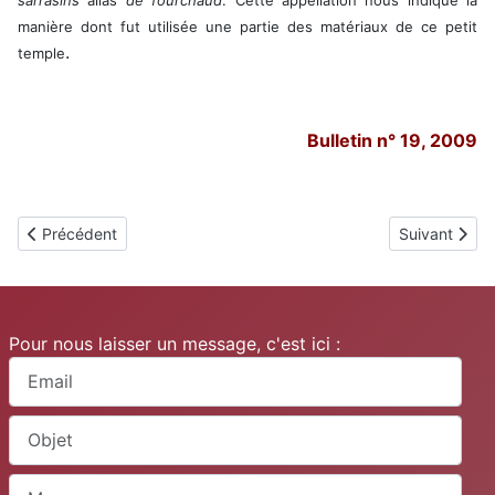
manière dont fut utilisée une partie des matériaux de ce petit
.
temple
Bulletin n° 19, 2009
Article précédent : Saint-Georges-Hauteville
Article suiva
Précédent
Suivant
Pour nous laisser un message, c'est ici :