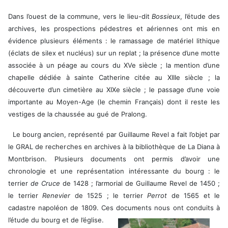
Dans l’ouest de la commune, vers le lieu-dit
Bossieux
, l’étude des
archives, les prospections pédestres et aériennes ont mis en
évidence plusieurs éléments : le ramassage de matériel lithique
(éclats de silex et nucléus) sur un replat ; la présence d’une motte
associée à un péage au cours du XVe siècle ; la mention d’une
chapelle dédiée à sainte Catherine citée au XIIIe siècle ; la
découverte d’un cimetière au XIXe siècle ; le passage d’une voie
importante au Moyen-Age (le chemin Français) dont il reste les
vestiges de la chaussée au gué de Pralong.
Le bourg ancien, représenté par Guillaume Revel a fait l’objet par
le GRAL de recherches en archives à la bibliothèque de La Diana à
Montbrison. Plusieurs documents ont permis d’avoir une
chronologie et une représentation intéressante du bourg : le
terrier
de Cruce
de 1428 ; l’armorial de Guillaume Revel de 1450 ;
le terrier
Renevier
de 1525 ; le terrier
Perrot
de 1565 et le
cadastre napoléon de 1809. Ces documents nous ont
conduits à
l’étude du bourg et de l’église.