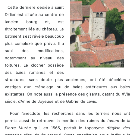
Cette dernière dédiée à saint
Didier est située au centre de
l’ancien bourg et, est
étroitement liée au château. Le
bâtiment s’est révélé beaucoup
plus complexe que prévu. Il a
subi des modifications,
notamment au niveau des
toitures. Le clocher possède
des baies romanes et des
structures, sans doute plus anciennes, ont été décelées :
vestiges d’un crénelage ou de baies antérieures aux baies
existantes. On note aussi la présence des gisants, datant du XVIe
siècle, d’Anne de Joyeuse et de Gabriel de Lévis.
Pour l’anecdote, les recherches dans les terriers nous ont
permis aussi de retrouver la mention des ruines du
fanum
de
la
Pierre Murée
qui, en 1565, portait le toponyme
d’église des
sarrasins
alias
de fourchaud
. Cette appellation nous indique la