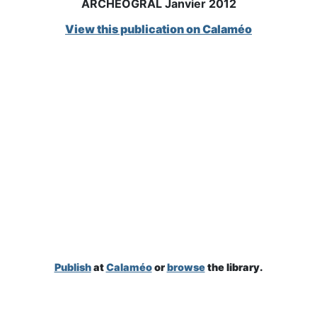
ARCHEOGRAL Janvier 2012
View this publication on Calaméo
Publish
at
Calaméo
or
browse
the library.