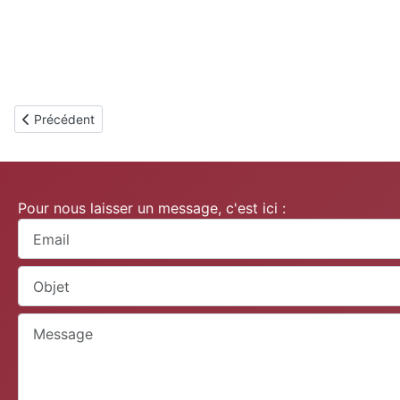
Article précédent : Archéogral / Année 2014
Précédent
Pour nous laisser un message, c'est ici :